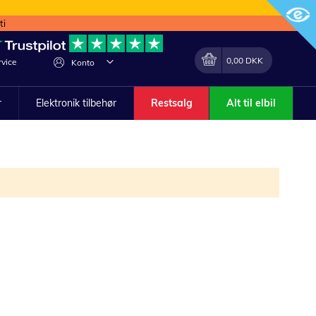
ti
Min indkøbskurv
Lave
0,00 DKK
vice
Konto
om
r
Elektronik tilbehør
Restsalg
Alt til elbil