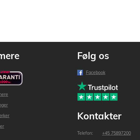
mere
Følg os
Facebook
mere
inger
Kontakter
ærker
der
+45 75897200