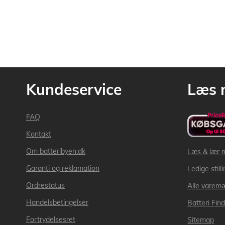
Kundeservice
Læs 
FAQ
Kontakt
Om batteribyen.dk
Læs & lær 
Garanti og reklamation
Ledige still
Ordrestatus
Alle varem
Handelsbetingelser
Batteri Fin
Fortrydelsesret
Sitemap