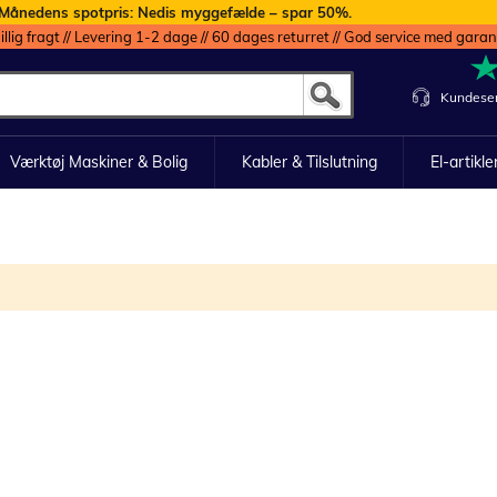
Månedens spotpris: Nedis myggefælde – spar 50%.
illig fragt // Levering 1-2 dage // 60 dages returret // God service med garan
Kundeser
Værktøj Maskiner & Bolig
Kabler & Tilslutning
El-artikle