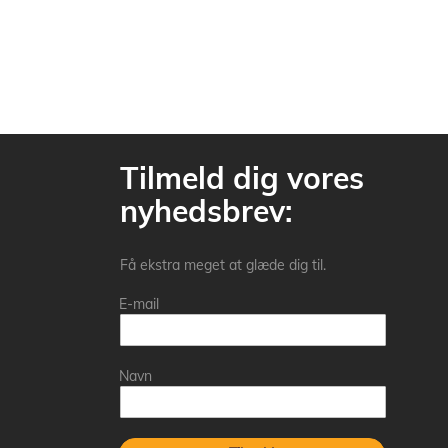
Tilmeld dig vores
nyhedsbrev:
Få ekstra meget at glæde dig til.
E-mail
Navn