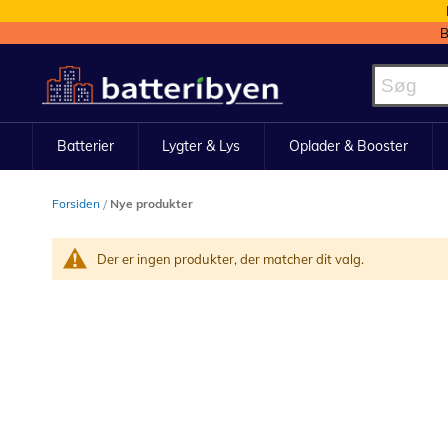
B
Skip
to
Content
Batterier
Lygter & Lys
Oplader & Booster
Forsiden
Nye produkter
Der er ingen produkter, der matcher dit valg.