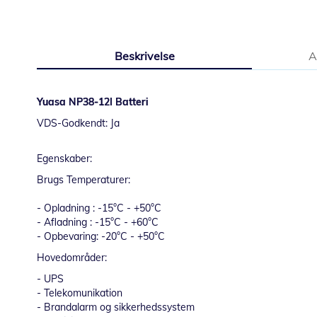
starten
af
billedgalleriet
Beskrivelse
A
Yuasa NP38-12I Batteri
VDS-Godkendt: Ja
Egenskaber:
Brugs Temperaturer:
- Opladning : -15°C - +50°C
- Afladning : -15°C - +60°C
- Opbevaring: -20°C - +50°C
Hovedområder:
- UPS
- Telekomunikation
- Brandalarm og sikkerhedssystem