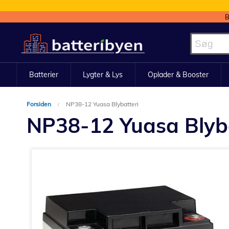
B
Skip
to
Content
Batterier
Lygter & Lys
Oplader & Booster
Forsiden
NP38-12 Yuasa Blybatteri
NP38-12 Yuasa Blyba
Gå
til
slutningen
af
billedgalleriet