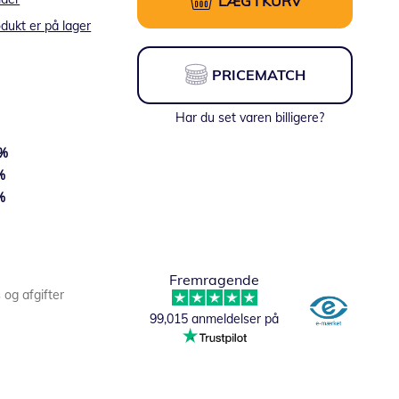
LÆG I KURV
dukt er på lager
PRICEMATCH
Har du set varen billigere?
%
%
%
Fra:
934,15 DKK
Fremragende
s og afgifter
99,015 anmeldelser på