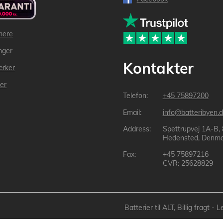
mere
inger
Kontakter
ærker
der
+45 75897200
info@batteribyen.d
Spettrupvej 1A-B,
Hedensted, Denma
+45 75897216
CVR: 25628829
Batterier til ALT, Billig fragt 