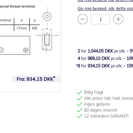
Giv mig besked, når dette pro
2
for
1.044,05 DKK
pr.stk.
-
5
4
for
989,10 DKK
pr.stk.
-
10
8
for
934,15 DKK
pr.stk.
-
15
Fra:
934,15 DKK
Billig fragt
Alle priser inkl. told, mom
Ingen gebyrer
60 dages returret
12 måneders GARANTI