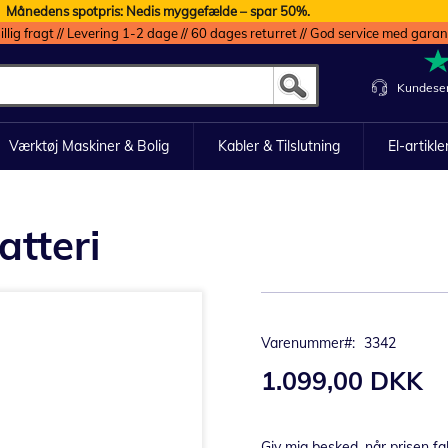
Månedens spotpris: Nedis myggefælde – spar 50%.
illig fragt // Levering 1-2 dage // 60 dages returret // God service med garan
Kundeser
Værktøj Maskiner & Bolig
Kabler & Tilslutning
El-artikle
tteri
Varenummer
3342
1.099,00 DKK
Giv mig besked, når prisen fa