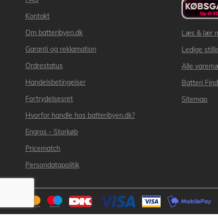
Kontakt
Om batteribyen.dk
Læs & lær 
Garanti og reklamation
Ledige still
Ordrestatus
Alle varem
Handelsbetingelser
Batteri Fin
Fortrydelsesret
Sitemap
Hvorfor handle hos batteribyen.dk?
Engros - Storkøb
Pricematch
Persondatapolitik