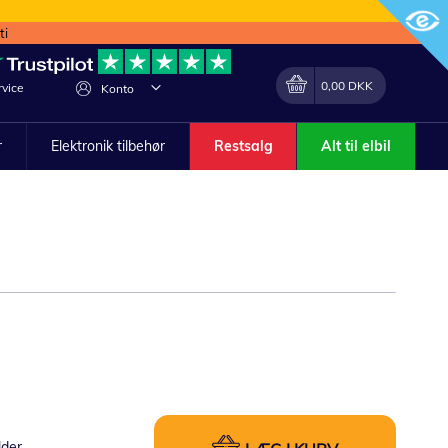
ti
Min indkøbskurv
Lave
0,00 DKK
vice
Konto
om
r
Elektronik tilbehør
Restsalg
Alt til elbil
lder