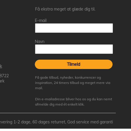
Få ekstra meget at glæde dig til.
E-mail
Navn
Tilmeld
k
 8722
Få gode tilbud, nyheder, konkurrencer og
rk
inspiration, 24 timers tilbud og meget mere via
mail.
Din e-mailadresse bliver hos os og du kan nemt
afmelde dig med ét enkelt klik.
- Levering 1-2 dage, 60 dages returret, God service med garanti