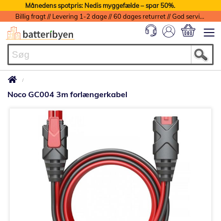
Månedens spotpris: Nedis myggefælde – spar 50%.
Billig fragt // Levering 1-2 dage // 60 dages returret // God service med garanti
Min indkøbs
Noco GC004 3m forlængerkabel
Gå
til
slutningen
af
billedgalleriet