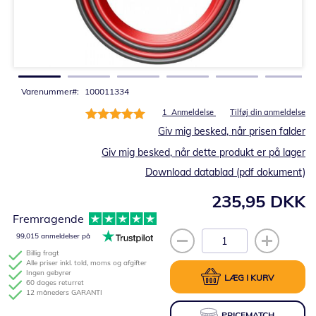
Gå
til
starten
af
billedgalleriet
Varenummer
100011334
Bedømmelse:
1
Anmeldelse
Tilføj din anmeldelse
100%
Giv mig besked, når prisen falder
Giv mig besked, når dette produkt er på lager
Download datablad (pdf dokument)
235,95 DKK
Fremragende
99,015 anmeldelser på
Billig fragt
Alle priser inkl. told, moms og afgifter
Ingen gebyrer
LÆG I KURV
60 dages returret
12 måneders GARANTI
PRICEMATCH