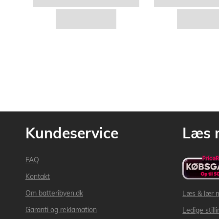
Kundeservice
Læs 
FAQ
Kontakt
Om batteribyen.dk
Læs & lær 
Garanti og reklamation
Ledige still