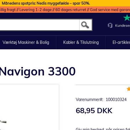
Månedens spotpris: Nedis myggefælde – spar 50%.
illig fragt // Levering 1-2 dage // 60 dages returret // God service med garan
Kundeser
Værktøj Maskiner & Bolig
Kabler & Tilslutning
El-artikle
l Navigon 3300
B
8
Varenummer
100010324
68,95 DKK
Giv mig besked, når prisen fa