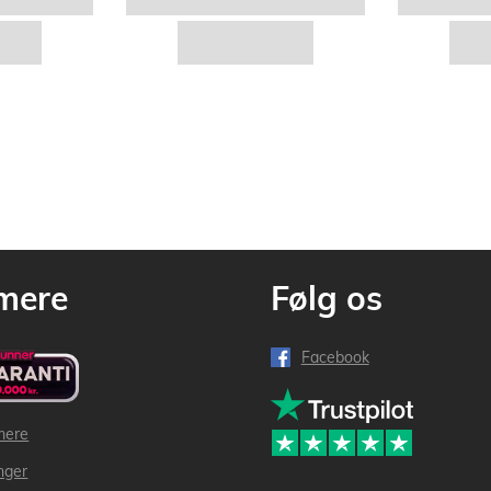
mere
Følg os
Facebook
mere
inger