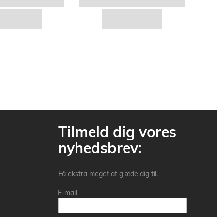
Tilmeld dig vores
nyhedsbrev:
Få ekstra meget at glæde dig til.
E-mail