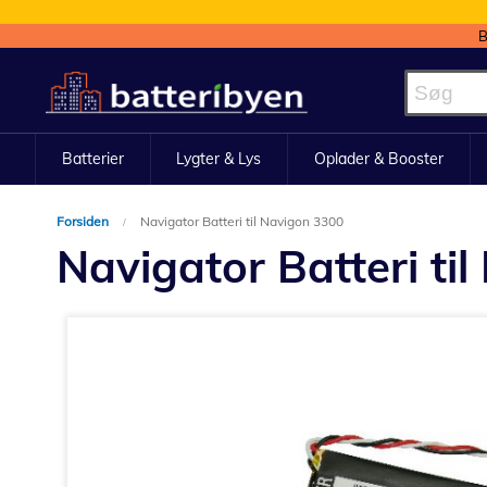
B
Skip
to
Content
Batterier
Lygter & Lys
Oplader & Booster
Forsiden
Navigator Batteri til Navigon 3300
Navigator Batteri ti
Gå
til
slutningen
af
billedgalleriet