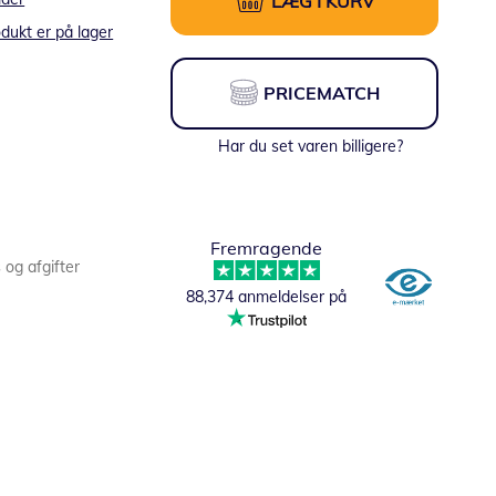
LÆG I KURV
dukt er på lager
PRICEMATCH
Har du set varen billigere?
Fremragende
s og afgifter
88,374 anmeldelser på