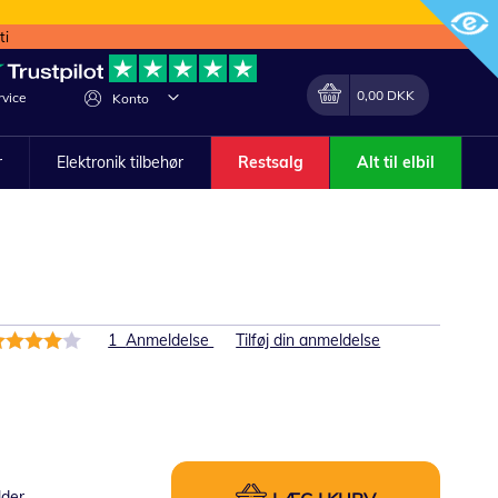
ti
Min indkøbskurv
Lave
0,00 DKK
vice
Konto
om
r
Elektronik tilbehør
Restsalg
Alt til elbil
edømmelse:
1
Anmeldelse
Tilføj din anmeldelse
0%
lder