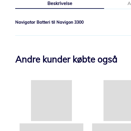
Beskrivelse
A
starten
af
billedgalleriet
Navigator Batteri til Navigon 3300
Andre kunder købte også