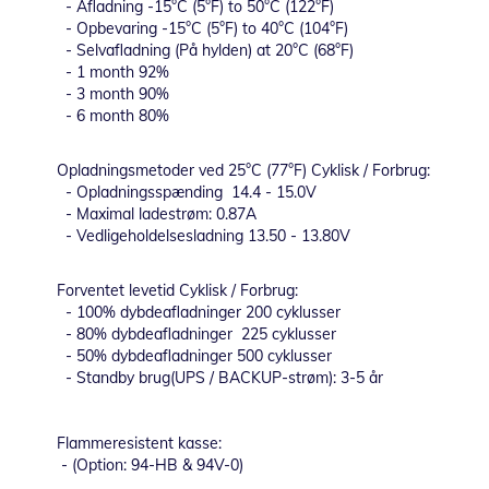
- Afladning -15°C (5°F) to 50°C (122°F)
- Opbevaring -15°C (5°F) to 40°C (104°F)
- Selvafladning (På hylden) at 20°C (68°F)
- 1 month 92%
- 3 month 90%
- 6 month 80%
Opladningsmetoder ved 25°C (77°F) Cyklisk / Forbrug:
- Opladningsspænding 14.4 - 15.0V
- Maximal ladestrøm: 0.87A
- Vedligeholdelsesladning 13.50 - 13.80V
Forventet levetid Cyklisk / Forbrug:
- 100% dybdeafladninger 200 cyklusser
- 80% dybdeafladninger 225 cyklusser
- 50% dybdeafladninger 500 cyklusser
- Standby brug(UPS / BACKUP-strøm): 3-5 år
Flammeresistent kasse:
- (Option: 94-HB & 94V-0)