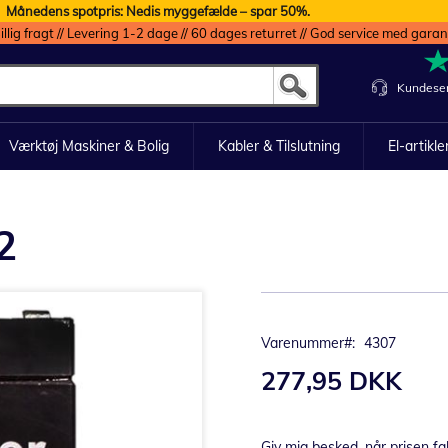
Månedens spotpris: Nedis myggefælde – spar 50%.
illig fragt // Levering 1-2 dage // 60 dages returret // God service med garan
Kundeser
Værktøj Maskiner & Bolig
Kabler & Tilslutning
El-artikle
2
Varenummer
4307
277,95 DKK
Giv mig besked, når prisen fa