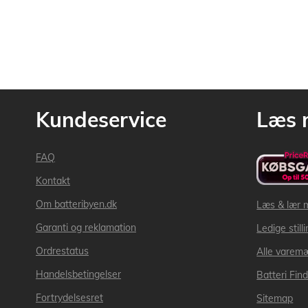
Kundeservice
Læs 
FAQ
Kontakt
Om batteribyen.dk
Læs & lær 
Garanti og reklamation
Ledige still
Ordrestatus
Alle varem
Handelsbetingelser
Batteri Fin
Fortrydelsesret
Sitemap