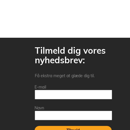
Tilmeld dig vores
nyhedsbrev:
Få ekstra meget at glæde dig til.
E-mail
Navn