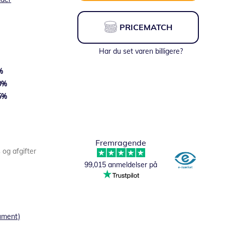
PRICEMATCH
Har du set varen billigere?
%
0
%
5
%
Fra:
236,26 DKK
Fremragende
s og afgifter
99,015 anmeldelser på
ument)