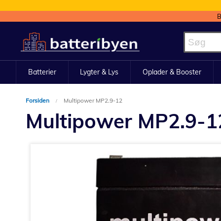
B
Skip
to
Content
Batterier
Lygter & Lys
Oplader & Booster
Forsiden
Multipower MP2.9-12
Multipower MP2.9-1
Gå
til
slutningen
af
billedgalleriet