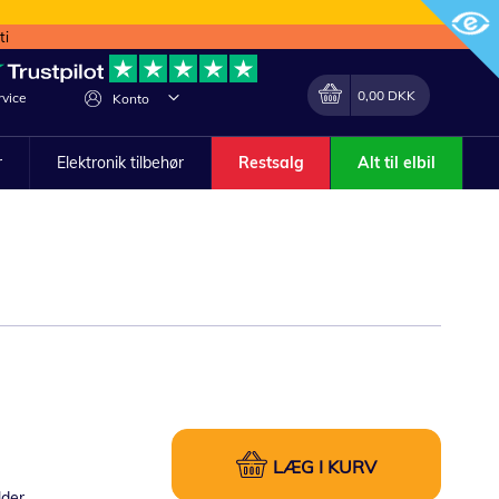
ti
Min indkøbskurv
Lave
0,00 DKK
vice
Konto
om
r
Elektronik tilbehør
Restsalg
Alt til elbil
LÆG I KURV
lder