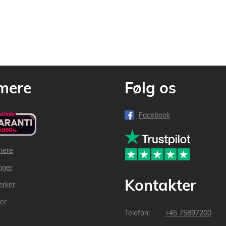
mere
Følg os
Facebook
mere
inger
Kontakter
ærker
der
+45 75897200