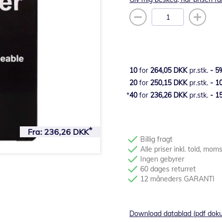
10
for
264,05 DKK
pr.stk.
-
5
20
for
250,15 DKK
pr.stk.
-
1
40
for
236,26 DKK
pr.stk.
-
1
Fra:
236,26 DKK
Billig fragt
Alle priser inkl. told, mom
Ingen gebyrer
60 dages returret
12 måneders GARANTI
Download datablad (pdf dok