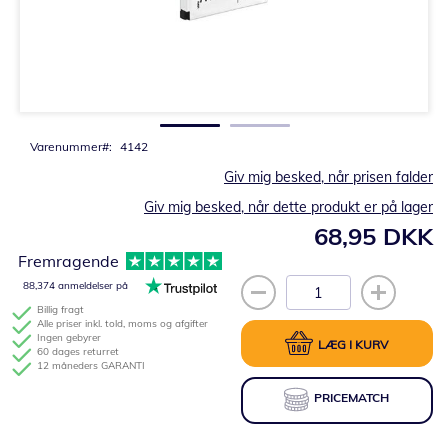
Gå
til
starten
af
billedgalleriet
Varenummer
4142
Giv mig besked, når prisen falder
Giv mig besked, når dette produkt er på lager
68,95 DKK
Fremragende
88,374 anmeldelser på
Billig fragt
Alle priser inkl. told, moms og afgifter
Ingen gebyrer
LÆG I KURV
60 dages returret
12 måneders GARANTI
PRICEMATCH