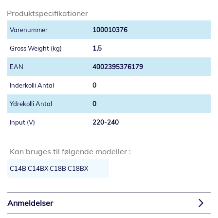
Produktspecifikationer
100010376
1,5
4002395376179
0
0
220-240
Kan bruges til følgende modeller :
C14B C14BX C18B C18BX
Anmeldelser