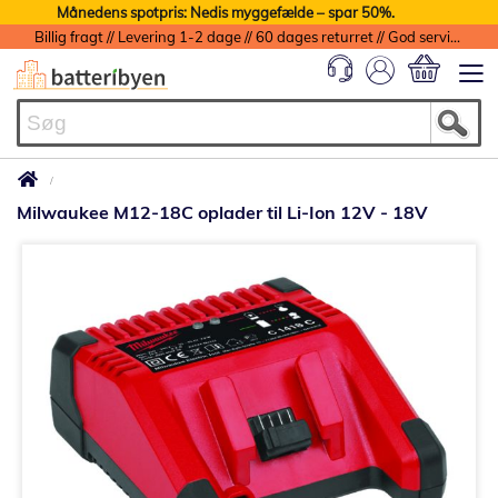
Månedens spotpris: Nedis myggefælde – spar 50%.
Billig fragt // Levering 1-2 dage // 60 dages returret // God service med garanti
Min indkøbs
Milwaukee M12-18C oplader til Li-Ion 12V - 18V
Gå
til
slutningen
af
billedgalleriet