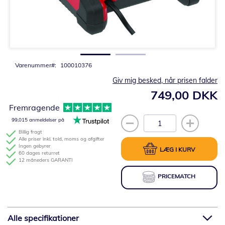
Gå
til
starten
af
billedgalleriet
Varenummer
100010376
Giv mig besked, når prisen falder
749,00 DKK
Fremragende
99,015 anmeldelser på
Billig fragt
Alle priser inkl. told, moms og afgifter
Ingen gebyrer
LÆG I KURV
60 dages returret
12 måneders GARANTI
PRICEMATCH
Alle specifikationer