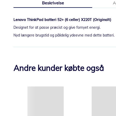
Beskrivelse
A
starten
af
billedgalleriet
Lenovo ThinkPad batteri 52+ (6 celler) X220T (Originalt)
Designet for at passe præcist og give fornyet energi.
Nyd længere brugstid og pålidelig ydeevne med dette batteri.
Andre kunder købte også