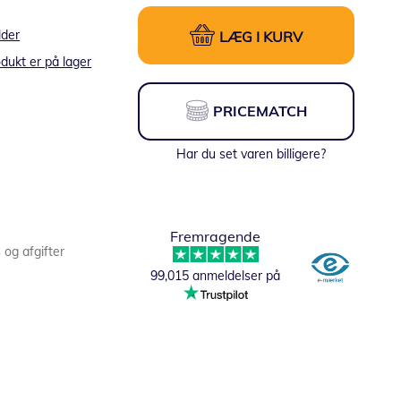
lder
LÆG I KURV
dukt er på lager
PRICEMATCH
Har du set varen billigere?
Fremragende
s og afgifter
99,015 anmeldelser på