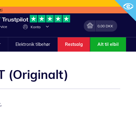
ti
Min indkøbskurv
Lave
0,00 DKK
vice
Konto
om
r
Elektronik tilbehør
Restsalg
Alt til elbil
 (Originalt)
.