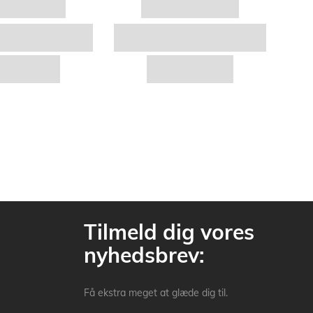
Tilmeld dig vores
nyhedsbrev:
Få ekstra meget at glæde dig til.