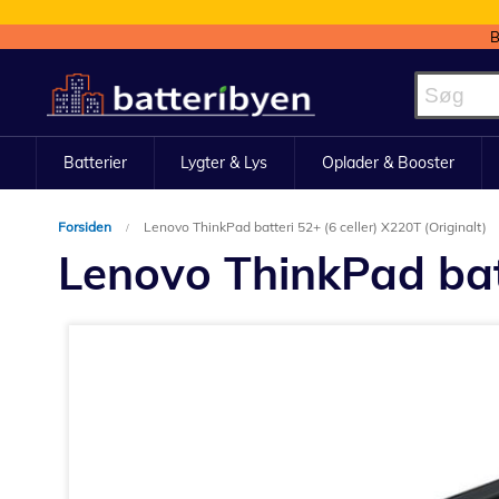
B
Skip
to
Content
Batterier
Lygter & Lys
Oplader & Booster
Forsiden
Lenovo ThinkPad batteri 52+ (6 celler) X220T (Originalt)
Lenovo ThinkPad batt
Gå
til
slutningen
af
billedgalleriet