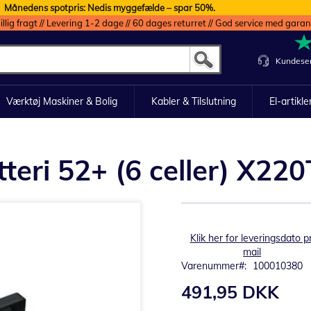
Månedens spotpris: Nedis myggefælde – spar 50%.
illig fragt // Levering 1-2 dage // 60 dages returret // God service med garan
Kundeser
Værktøj Maskiner & Bolig
Kabler & Tilslutning
El-artikle
eri 52+ (6 celler) X220T
Klik her for leveringsdato pr
mail
Varenummer
100010380
491,95 DKK