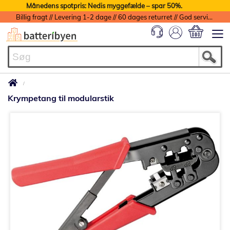
Månedens spotpris: Nedis myggefælde – spar 50%.
Billig fragt // Levering 1-2 dage // 60 dages returret // God service med garanti
Min indkøbs
Krympetang til modularstik
Gå
til
slutningen
af
billedgalleriet