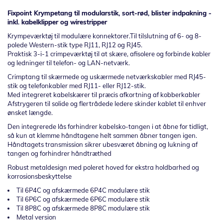
Fixpoint Krympetang til modularstik, sort-rød, blister indpakning -
inkl. kabelklipper og wirestripper
Krympeværktøj til modulære konnektorer.Til tilslutning af 6- og 8-
polede Western-stik type RJ11, RJ12 og RJ45.
Praktisk 3-i-1 crimpeværktøj til at skære, afisolere og forbinde kabler
og ledninger til telefon- og LAN-netværk.
Crimptang til skærmede og uskærmede netværkskabler med RJ45-
stik og telefonkabler med RJ11- eller RJ12-stik.
Med integreret kabelskærer til præcis afkortning af kobberkabler
Afstrygeren til solide og flertrådede ledere skinder kablet til enhver
ønsket længde.
Den integrerede lås forhindrer kabelsko-tangen i at åbne for tidligt,
så kun at klemme håndtagene helt sammen åbner tangen igen.
Håndtagets transmission sikrer ubesværet åbning og lukning af
tangen og forhindrer håndtræthed
Robust metaldesign med poleret hoved for ekstra holdbarhed og
korrosionsbeskyttelse
Til 6P4C og afskærmede 6P4C modulære stik
Til 6P6C og afskærmede 6P6C modulære stik
Til 8P8C og afskærmede 8P8C modulære stik
Metal version