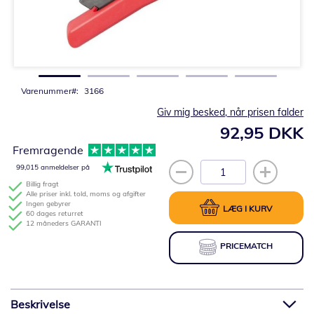
Gå
til
starten
af
billedgalleriet
Varenummer
3166
Giv mig besked, når prisen falder
92,95 DKK
Fremragende
99,015 anmeldelser på
Billig fragt
Alle priser inkl. told, moms og afgifter
Ingen gebyrer
LÆG I KURV
60 dages returret
12 måneders GARANTI
PRICEMATCH
Beskrivelse