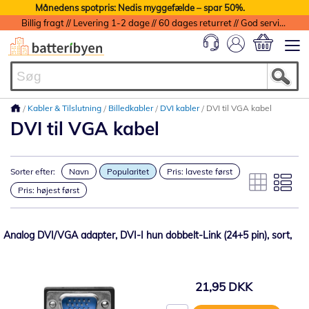
Månedens spotpris: Nedis myggefælde – spar 50%.
Billig fragt // Levering 1-2 dage // 60 dages returret // God service med garanti
Min indkøbs
Kabler & Tilslutning
Billedkabler
DVI kabler
DVI til VGA kabel
DVI til VGA kabel
Sorter efter:
Navn
Popularitet
Pris: laveste først
Pris: højest først
Analog DVI/VGA adapter, DVI-I hun dobbelt-Link (24+5 pin), sort,
21,95 DKK