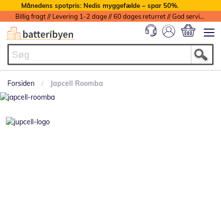
Månedens spotpris: Nedis myggefælde – spar 50%.
Billig fragt // Levering 1-2 dage // 60 dages returret // God service med garanti
Min indkøbs
Forsiden
Japcell Roomba
VIND KAMPEN!
Med fornyet energi