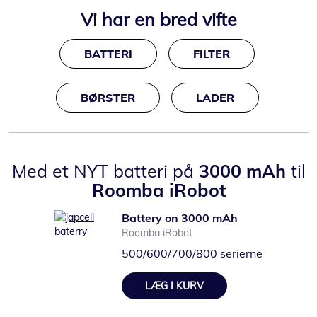
Vi har en bred vifte
BATTERI
FILTER
BØRSTER
LADER
Med et
NYT
batteri på
3000 mAh
til
Roomba iRobot
Battery on 3000 mAh
Roomba iRobot
500/600/700/800 serierne
LÆG I KURV