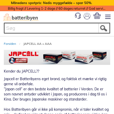
Månedens spotpris: Nedis myggefælde – spar 50%.
Billig fragt // Levering 1-2 dage // 60 dages returret // God service med garanti
Min indkøbs
Forsiden
JAPCELL AA + AAA
Kender du JAPCELL??
Japcell er Batteribyens eget brand, og faktisk et mærke vi rigtig
gerne vil anbefale.
”Japan cell” er den bedste kvalitet af batterier i Verden. De er
som navnet antyder udviklet i Japan, og produceres i dag til os i
Kina. Der bruges Japanske maskiner og standarder.
Hos Batteribyen går vi ikke på kompromis, når vi taler kvalitet og