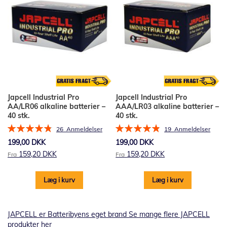
Japcell Industrial Pro
Japcell Industrial Pro
AA/LR06 alkaline batterier –
AAA/LR03 alkaline batterier –
40 stk.
40 stk.
Bedømmelse:
Bedømmelse:
26
Anmeldelser
19
Anmeldelser
97%
98%
199,00 DKK
199,00 DKK
159,20 DKK
159,20 DKK
Fra
Fra
Læg i kurv
Læg i kurv
JAPCELL er Batteribyens eget brand Se mange flere JAPCELL
produkter her