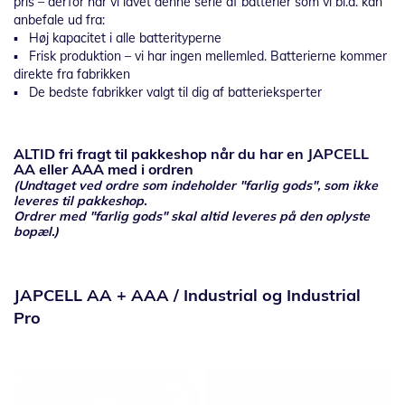
pris – derfor har vi lavet denne serie af batterier som vi bl.a. kan
anbefale ud fra:
▪ Høj kapacitet i alle batterityperne
▪ Frisk produktion – vi har ingen mellemled. Batterierne kommer
direkte fra fabrikken
▪ De bedste fabrikker valgt til dig af batterieksperter
ALTID fri fragt til pakkeshop når du har en JAPCELL
AA eller AAA med i ordren
(Undtaget ved ordre som indeholder "farlig gods", som ikke
leveres til pakkeshop.
Ordrer med "farlig gods" skal altid leveres på den oplyste
bopæl.)
JAPCELL AA + AAA / Industrial og Industrial
Pro