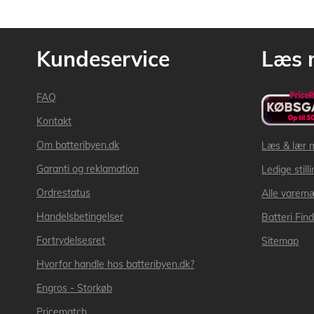
Kundeservice
Læs 
FAQ
Kontakt
Om batteribyen.dk
Læs & lær 
Garanti og reklamation
Ledige still
Ordrestatus
Alle varem
Handelsbetingelser
Batteri Fin
Fortrydelsesret
Sitemap
Hvorfor handle hos batteribyen.dk?
Engros - Storkøb
Pricematch