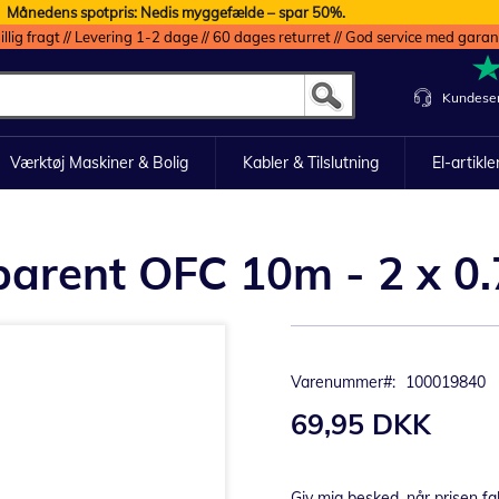
Månedens spotpris: Nedis myggefælde – spar 50%.
illig fragt // Levering 1-2 dage // 60 dages returret // God service med garan
Kundeser
Værktøj Maskiner & Bolig
Kabler & Tilslutning
El-artikle
sparent OFC 10m - 2 x 
Varenummer
100019840
69,95 DKK
Giv mig besked, når prisen fa