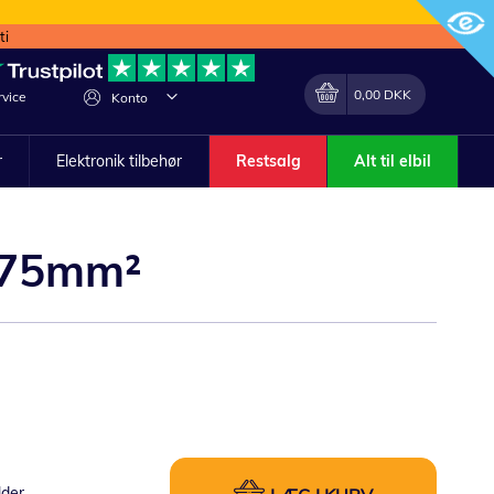
ti
Min indkøbskurv
Lave
0,00 DKK
vice
Konto
om
r
Elektronik tilbehør
Restsalg
Alt til elbil
0.75mm²
lder