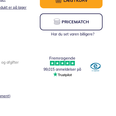
LÆG I KURV
dukt er på lager
PRICEMATCH
Har du set varen billigere?
Fremragende
s og afgifter
99,015 anmeldelser på
ument)