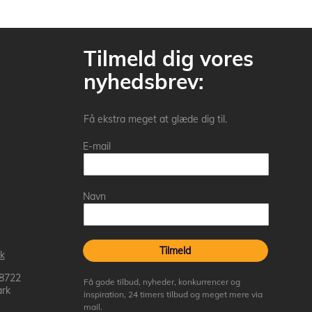
Tilmeld dig vores
nyhedsbrev:
Få ekstra meget at glæde dig til.
E-mail
Navn
Tilmeld
k
 8722
Få gode tilbud, nyheder, konkurrencer og
rk
inspiration, 24 timers tilbud og meget mere via
mail.