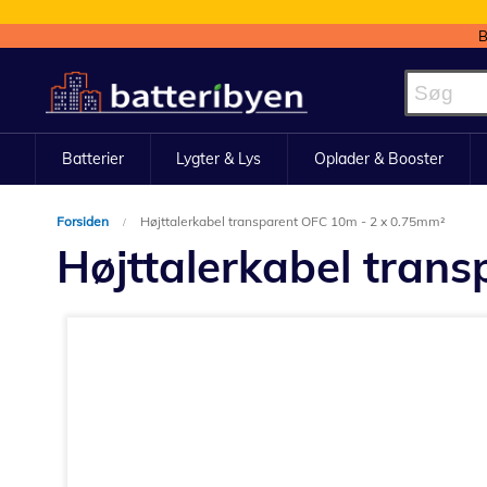
B
Skip
to
Content
Batterier
Lygter & Lys
Oplader & Booster
Forsiden
Højttalerkabel transparent OFC 10m - 2 x 0.75mm²
Højttalerkabel tran
Gå
til
slutningen
af
billedgalleriet