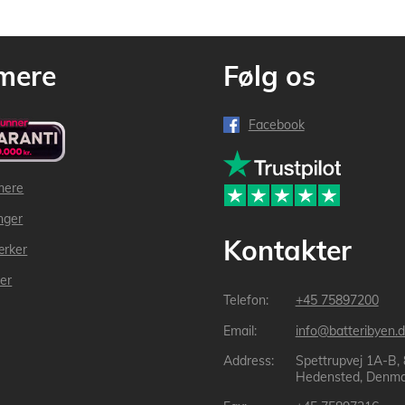
mere
Følg os
Facebook
mere
inger
Kontakter
ærker
der
+45 75897200
info@batteribyen.d
Spettrupvej 1A-B,
Hedensted, Denma