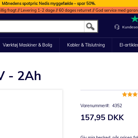
Månedens spotpris: Nedis myggefælde – spar 50%.
illig fragt // Levering 1-2 dage // 60 dages returret // God service med garan
Kundeser
Værktøj Maskiner & Bolig
Kabler & Tilslutning
El-artikle
V - 2Ah
Bedømm
100%
Varenummer
4352
157,95 DKK
Giv mig besked, når prisen fa