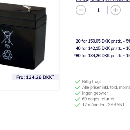
20
for
150,05 DKK
pr.stk.
-
5
40
for
142,15 DKK
pr.stk.
-
1
80
for
134,26 DKK
pr.stk.
-
1
Fra:
134,26 DKK
Billig fragt
Alle priser inkl. told, mom
Ingen gebyrer
60 dages returret
12 måneders GARANTI