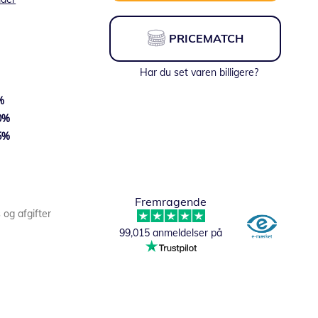
PRICEMATCH
Har du set varen billigere?
%
0
%
5
%
Fra:
134,26 DKK
Fremragende
s og afgifter
99,015 anmeldelser på