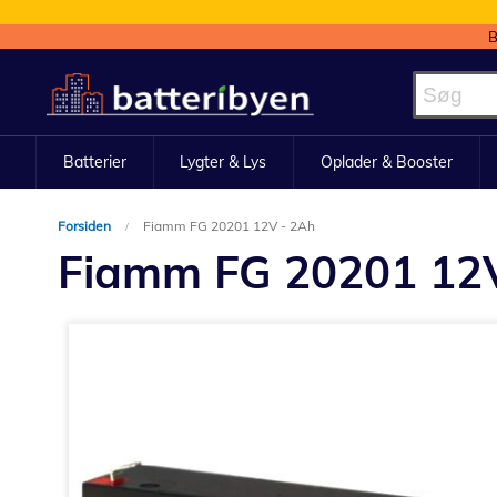
B
Skip
to
Content
Batterier
Lygter & Lys
Oplader & Booster
Forsiden
Fiamm FG 20201 12V - 2Ah
Fiamm FG 20201 12
Gå
til
slutningen
af
billedgalleriet