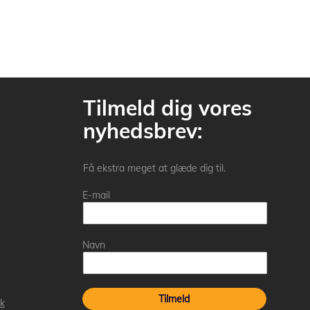
Tilmeld dig vores
nyhedsbrev:
Få ekstra meget at glæde dig til.
E-mail
Navn
Tilmeld
k