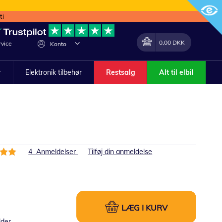
ti
Min indkøbskurv
Lave
0,00 DKK
vice
Konto
om
r
Elektronik tilbehør
Restsalg
Alt til elbil
else:
4
Anmeldelser
Tilføj din anmeldelse
LÆG I KURV
lder