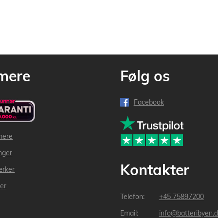
mere
Følg os
Facebook
mere
inger
Kontakter
ærker
der
+45 75897200
info@batteribyen.d