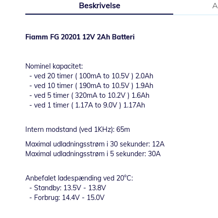
Beskrivelse
A
starten
af
billedgalleriet
Fiamm FG 20201 12V 2Ah Batteri
Nominel kapacitet:
- ved 20 timer ( 100mA to 10.5V ) 2.0Ah
- ved 10 timer ( 190mA to 10.5V ) 1.9Ah
- ved 5 timer ( 320mA to 10.2V ) 1.6Ah
- ved 1 timer ( 1.17A to 9.0V ) 1.17Ah
Intern modstand (ved 1KHz): 65m
Maximal udladningsstrøm i 30 sekunder: 12A
Maximal udladningsstrøm i 5 sekunder: 30A
Anbefalet ladespænding ved 20°C:
- Standby: 13.5V - 13.8V
- Forbrug: 14.4V - 15.0V