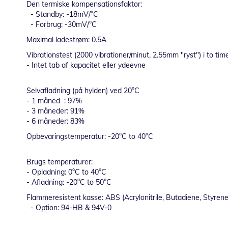
Den termiske kompensationsfaktor:
- Standby: -18mV/°C
- Forbrug: -30mV/°C
Maximal ladestrøm: 0.5A
Vibrationstest (2000 vibrationer/minut, 2.55mm "ryst") i to time
- Intet tab af kapacitet eller ydeevne
Selvafladning (på hylden) ved 20°C
- 1 måned : 97%
- 3 måneder: 91%
- 6 måneder: 83%
Opbevaringstemperatur: -20°C to 40°C
Brugs temperaturer:
- Opladning: 0°C to 40°C
- Afladning: -20°C to 50°C
Flammeresistent kasse: ABS (Acrylonitrile, Butadiene, Styren
- Option: 94-HB & 94V-0