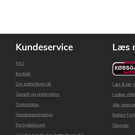
Kundeservice
Læs 
FAQ
Kontakt
Om batteribyen.dk
Læs & lær 
Garanti og reklamation
Ledige still
Ordrestatus
Alle varem
Handelsbetingelser
Batteri Fin
Fortrydelsesret
Sitemap