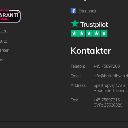
Facebook
mere
inger
Kontakter
ærker
der
+45 75897200
info@batteribyen.d
Spettrupvej 1A-B,
Hedensted, Denma
+45 75897216
CVR: 25628829