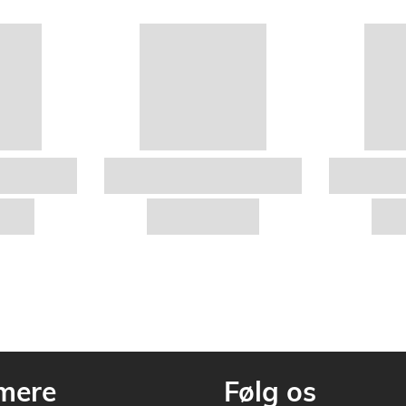
mere
Følg os