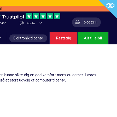
ti
Min indkøbskurv
Lave
0,00 DKK
vice
Konto
om
r
Elektronik tilbehør
Restsalg
Alt til elbil
r at kunne sikre dig en god komfort mens du gamer. I vores
gså et stort udvalg af
computer tilbehør
.