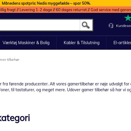
Månedens spotpris: Nedis myggefælde – spar 50%.
illig fragt // Levering 1-2 dage // 60 dages returret // God service med garan
Kundeser
Værktøj Maskiner & Bolig
Kabler & Tilslutning
El-artikle
mer tilbehør
r fra førende producenter. Alt vores gamertilbehør er nøje udvalgt fo
oner, til tastaturer, og meget mere. Udover gamer tilbehør så har vi o
ategori