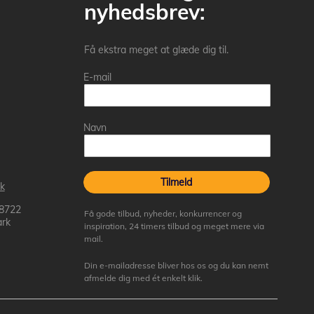
nyhedsbrev:
Få ekstra meget at glæde dig til.
E-mail
Navn
Tilmeld
k
 8722
Få gode tilbud, nyheder, konkurrencer og
rk
inspiration, 24 timers tilbud og meget mere via
mail.
Din e-mailadresse bliver hos os og du kan nemt
afmelde dig med ét enkelt klik.