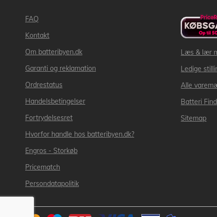
FAQ
Kontakt
Om batteribyen.dk
Læs & lær 
Garanti og reklamation
Ledige still
Ordrestatus
Alle varem
Handelsbetingelser
Batteri Fin
Fortrydelsesret
Sitemap
Hvorfor handle hos batteribyen.dk?
Engros - Storkøb
Pricematch
Persondatapolitik