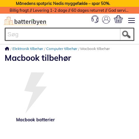
Månedens spotpris: Nedis myggefælde – spar 50%.
Billig fragt // Levering 1-2 dage // 60 dages returret // God service med garanti
Min indkøbs
Elektronik tilbehør
Computer tilbehør
Macbook tilbehør
Macbook tilbehør
Macbook batterier