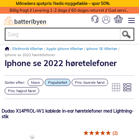
Månedens spotpris: Nedis myggefælde – spar 50%.
Billig fragt // Levering 1-2 dage // 60 dages returret // God service med garanti
Min indkøbs
Elektronik tilbehør
Apple iphone tilbehør
Iphone SE tilbehør
Iphone se 2022 høretelefoner
Iphone se 2022 høretelefoner
Sorter efter:
Navn
Popularitet
Pris: laveste først
Pris: højest først
Dudao X14PROL-W1 kablede in-ear høretelefoner med Lightning-
stik
(2)