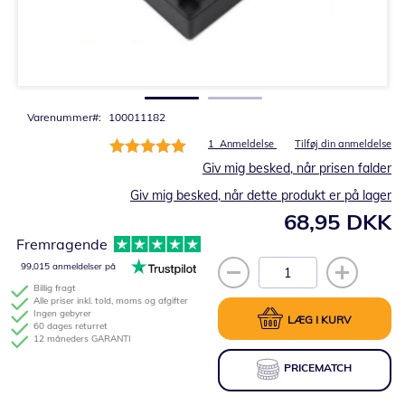
Gå
til
starten
af
billedgalleriet
Varenummer
100011182
Bedømmelse:
1
Anmeldelse
Tilføj din anmeldelse
100%
Giv mig besked, når prisen falder
Giv mig besked, når dette produkt er på lager
68,95 DKK
Fremragende
99,015 anmeldelser på
Billig fragt
Alle priser inkl. told, moms og afgifter
Ingen gebyrer
LÆG I KURV
60 dages returret
12 måneders GARANTI
PRICEMATCH