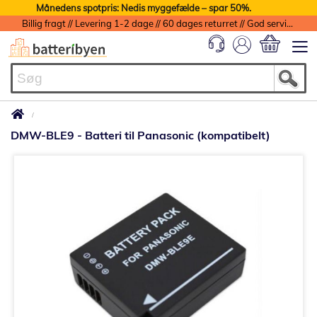
Månedens spotpris: Nedis myggefælde – spar 50%.
Billig fragt // Levering 1-2 dage // 60 dages returret // God service med garanti
Min indkøbs
DMW-BLE9 - Batteri til Panasonic (kompatibelt)
Gå
til
slutningen
af
billedgalleriet