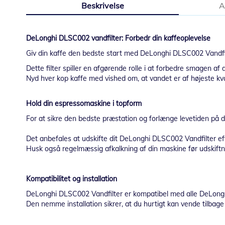
Beskrivelse
A
starten
af
billedgalleriet
DeLonghi DLSC002 vandfilter: Forbedr din kaffeoplevelse
Giv din kaffe den bedste start med DeLonghi DLSC002 Vandfilt
Dette filter spiller en afgørende rolle i at forbedre smagen af 
Nyd hver kop kaffe med vished om, at vandet er af højeste kval
Hold din espressomaskine i topform
For at sikre den bedste præstation og forlænge levetiden på di
Det anbefales at udskifte dit DeLonghi DLSC002 Vandfilter efte
Husk også regelmæssig afkalkning af din maskine før udskiftnin
Kompatibilitet og installation
DeLonghi DLSC002 Vandfilter er kompatibel med alle DeLong
Den nemme installation sikrer, at du hurtigt kan vende tilbage