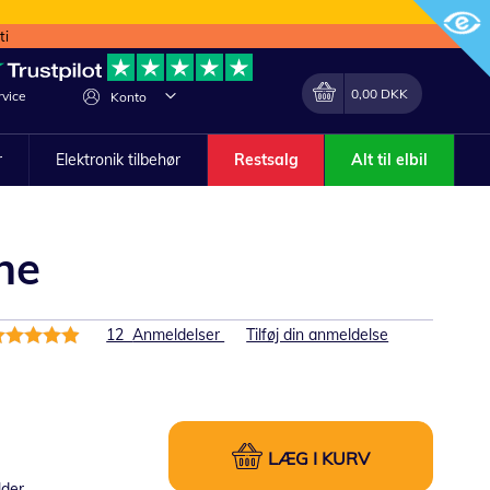
ti
Min indkøbskurv
Lave
0,00 DKK
vice
Konto
om
r
Elektronik tilbehør
Restsalg
Alt til elbil
ne
edømmelse:
12
Anmeldelser
Tilføj din anmeldelse
8%
LÆG I KURV
lder