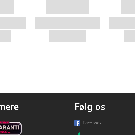
mere
Følg os
Facebook