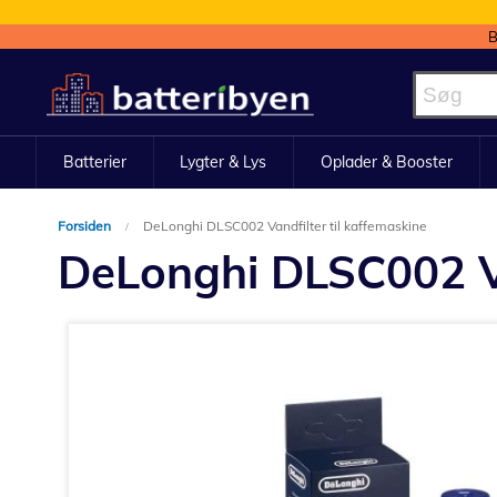
B
Skip
to
Content
Batterier
Lygter & Lys
Oplader & Booster
Forsiden
DeLonghi DLSC002 Vandfilter til kaffemaskine
DeLonghi DLSC002 Va
Gå
til
slutningen
af
billedgalleriet