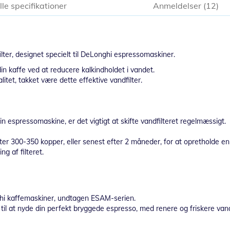
lle specifikationer
Anmeldelser
12
er, designet specielt til DeLonghi espressomaskiner.
din kaffe ved at reducere kalkindholdet i vandet.
itet, takket være dette effektive vandfilter.
n espressomaskine, er det vigtigt at skifte vandfilteret regelmæssigt.
r 300-350 kopper, eller senest efter 2 måneder, for at opretholde en k
g af filteret.
hi kaffemaskiner, undtagen ESAM-serien.
 til at nyde din perfekt bryggede espresso, med renere og friskere van