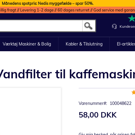
Månedens spotpris: Nedis myggefælde – spar 50%.
illig fragt // Levering 1-2 dage // 60 dages returret // God service med garan
Kundeser
Værktøj Maskiner & Bolig
Kabler & Tilslutning
El-artikle
ndfilter til kaffemaski
B
9
Varenummer
100048622
58,00 DKK
Giv mig besked, når prisen fa