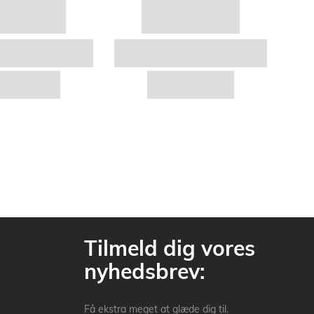
Tilmeld dig vores
nyhedsbrev:
Få ekstra meget at glæde dig til.