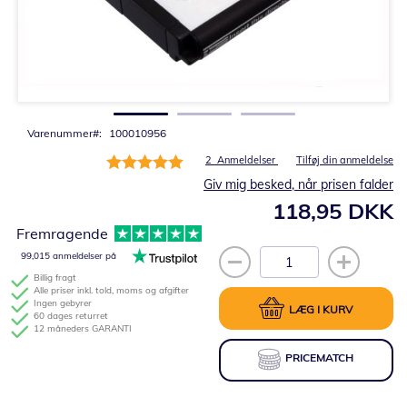
Gå
til
starten
af
billedgalleriet
Varenummer
100010956
Bedømmelse:
2
Anmeldelser
Tilføj din anmeldelse
100%
Giv mig besked, når prisen falder
118,95 DKK
Fremragende
99,015 anmeldelser på
Billig fragt
Alle priser inkl. told, moms og afgifter
Ingen gebyrer
LÆG I KURV
60 dages returret
12 måneders GARANTI
PRICEMATCH