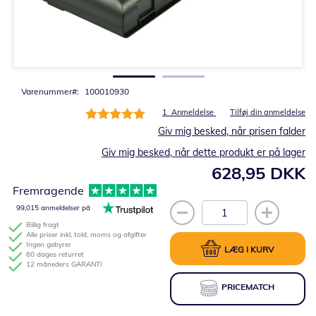
Gå
til
starten
af
billedgalleriet
Varenummer
100010930
Bedømmelse:
1
Anmeldelse
Tilføj din anmeldelse
100%
Giv mig besked, når prisen falder
Giv mig besked, når dette produkt er på lager
628,95 DKK
Fremragende
99,015 anmeldelser på
Billig fragt
Alle priser inkl. told, moms og afgifter
Ingen gebyrer
LÆG I KURV
60 dages returret
12 måneders GARANTI
PRICEMATCH