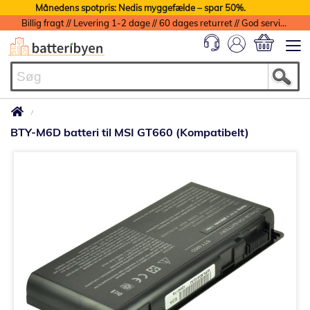
Månedens spotpris: Nedis myggefælde – spar 50%.
Billig fragt // Levering 1-2 dage // 60 dages returret // God service med garanti
Min indkøbs
BTY-M6D batteri til MSI GT660 (Kompatibelt)
Gå
til
slutningen
af
billedgalleriet