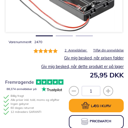
Gå
til
starten
af
billedgalleriet
Varenummer
2470
Bedømmelse:
2
Anmeldelser
Tilføj din anmeldelse
100%
Giv mig besked, når prisen falder
Giv mig besked, når dette produkt er på lager
25,95 DKK
Fremragende
88,374 anmeldelser på
Billig fragt
Alle priser inkl. told, moms og afgifter
Ingen gebyrer
LÆG I KURV
60 dages returret
12 måneders GARANTI
PRICEMATCH