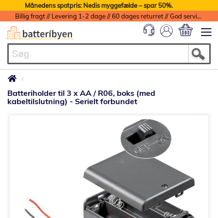
Månedens spotpris: Nedis myggefælde – spar 50%.
Billig fragt // Levering 1-2 dage // 60 dages returret // God service med garanti
Min indkøbs
Batteriholder til 3 x AA / R06, boks (med
kabeltilslutning) - Serielt forbundet
Gå
til
slutningen
af
billedgalleriet