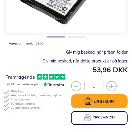
Gå
til
starten
af
billedgalleriet
Varenummer
5263
Giv mig besked, når prisen falder
Giv mig besked, når dette produkt er på lager
53,96 DKK
Fremragende
99,015 anmeldelser på
Billig fragt
Alle priser inkl. told, moms og afgifter
Ingen gebyrer
LÆG I KURV
60 dages returret
12 måneders GARANTI
PRICEMATCH