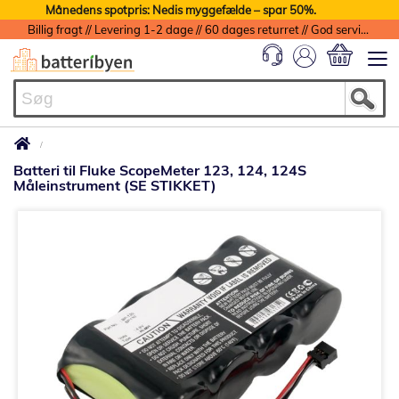
Månedens spotpris: Nedis myggefælde – spar 50%.
Billig fragt // Levering 1-2 dage // 60 dages returret // God service med garanti
Min indkøbs
Batteri til Fluke ScopeMeter 123, 124, 124S
Måleinstrument (SE STIKKET)
Gå
til
slutningen
af
billedgalleriet