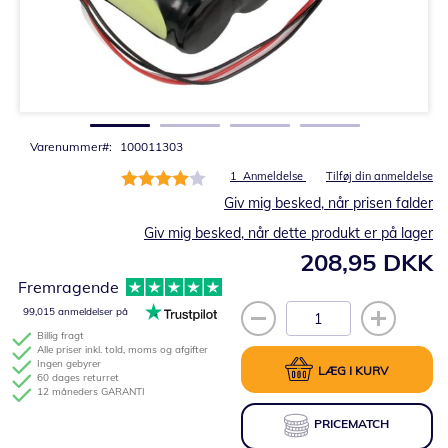
Gå
til
starten
af
billedgalleriet
Varenummer
100011303
Bedømmelse:
1
Anmeldelse
Tilføj din anmeldelse
80%
Giv mig besked, når prisen falder
Giv mig besked, når dette produkt er på lager
208,95 DKK
Fremragende
99,015 anmeldelser på
Billig fragt
Alle priser inkl. told, moms og afgifter
Ingen gebyrer
LÆG I KURV
60 dages returret
12 måneders GARANTI
PRICEMATCH