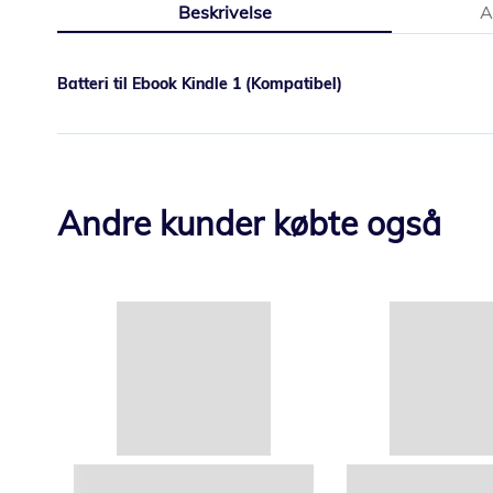
Beskrivelse
A
starten
af
billedgalleriet
Batteri til Ebook Kindle 1 (Kompatibel)
Andre kunder købte også