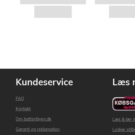
Kundeservice
Læs 
FAQ
Kontakt
Om batteribyen.dk
Læs & lær 
Garanti og reklamation
Ledige still