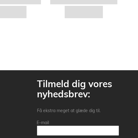
Tilmeld dig vores
nyhedsbrev:
Få ekstra meget at glæde dig til.
E-mail