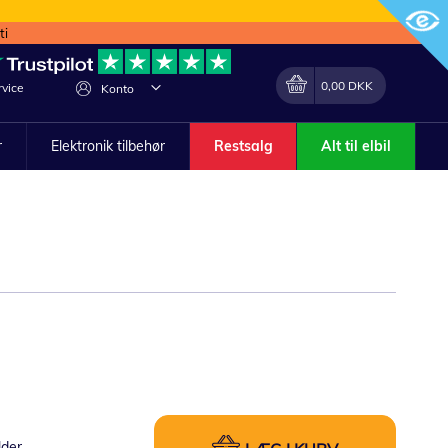
ti
Min indkøbskurv
Lave
0,00 DKK
vice
Konto
om
r
Elektronik tilbehør
Restsalg
Alt til elbil
lder