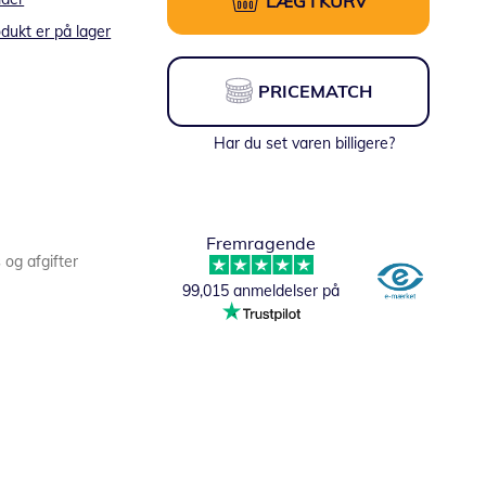
LÆG I KURV
dukt er på lager
PRICEMATCH
Har du set varen billigere?
Fremragende
s og afgifter
99,015 anmeldelser på