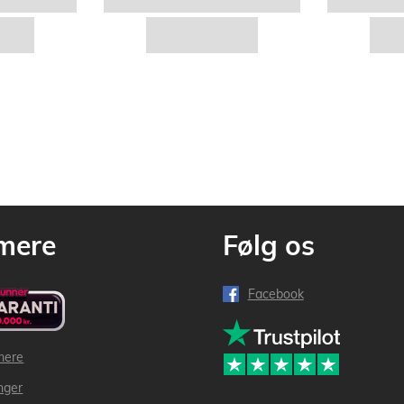
mere
Følg os
Facebook
mere
inger