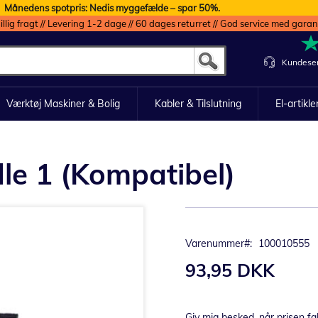
Månedens spotpris: Nedis myggefælde – spar 50%.
illig fragt // Levering 1-2 dage // 60 dages returret // God service med garan
Kundeser
Værktøj Maskiner & Bolig
Kabler & Tilslutning
El-artikle
dle 1 (Kompatibel)
Varenummer
100010555
93,95 DKK
Giv mig besked, når prisen fa