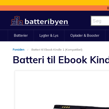
B
Skip
to
Content
Batterier
Lygter & Lys
Oplader & Booster
Forsiden
Batteri til Ebook Kindle 1 (Kompatibel)
Batteri til Ebook Kin
Gå
til
slutningen
af
billedgalleriet