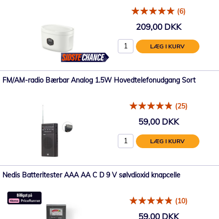
(6)
209,00 DKK
LÆG I KURV
FM/AM-radio Bærbar Analog 1.5W Hovedtelefonudgang Sort
(25)
59,00 DKK
LÆG I KURV
Nedis Batteritester AAA AA C D 9 V sølvdioxid knapcelle
(10)
59,00 DKK