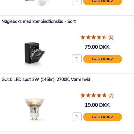
LÆG I KURV
Nøgleboks med kombinationslås - Sort
(5)
79,00 DKK
LÆG I KURV
GU10 LED spot 2W (145lm), 2700K, Varm hvid
(7)
19,00 DKK
LÆG I KURV