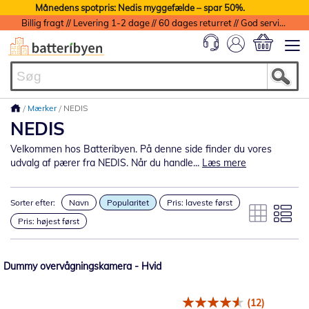
Månedens spotpris: Nedis myggefælde – spar 50%.
Billig fragt // Levering 1-2 dage // 60 dages returret // God service med garanti
Min indkøbs
Mærker
NEDIS
NEDIS
Velkommen hos Batteribyen. På denne side finder du vores
udvalg af pærer fra NEDIS. Når du handle...
Læs mere
Sorter efter:
Navn
Popularitet
Pris: laveste først
Pris: højest først
Dummy overvågningskamera - Hvid
(12)