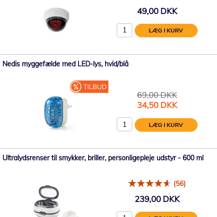
49,00 DKK
LÆG I KURV
Nedis myggefælde med LED-lys, hvid/blå
69,00 DKK
Tilbudspris
34,50 DKK
LÆG I KURV
Ultralydsrenser til smykker, briller, personligepleje udstyr - 600 ml
(56)
239,00 DKK