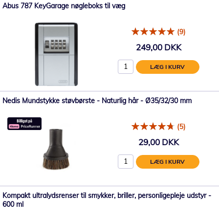
Abus 787 KeyGarage nøgleboks til væg
(9)
249,00 DKK
LÆG I KURV
Nedis Mundstykke støvbørste - Naturlig hår - Ø35/32/30 mm
(5)
29,00 DKK
LÆG I KURV
Kompakt ultralydsrenser til smykker, briller, personligepleje udstyr -
600 ml