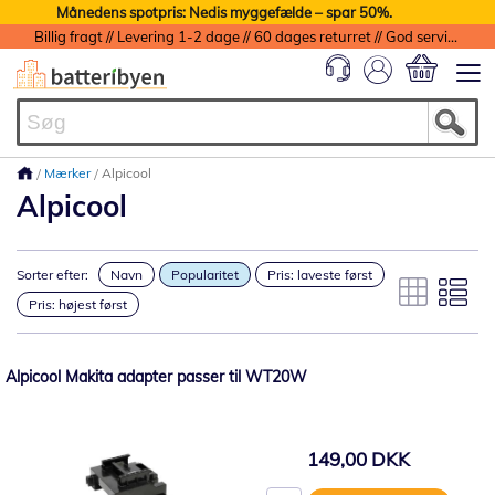
Månedens spotpris: Nedis myggefælde – spar 50%.
Billig fragt // Levering 1-2 dage // 60 dages returret // God service med garanti
Min indkøbs
Mærker
Alpicool
Alpicool
Sorter efter:
Navn
Popularitet
Pris: laveste først
Pris: højest først
Alpicool Makita adapter passer til WT20W
149,00 DKK