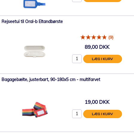
Rejseetui til Oral-b Eltandbørste
(9)
89,00 DKK
LÆG I KURV
Bagagebælte, justerbart, 90-180x5 cm - multifarvet
19,00 DKK
LÆG I KURV