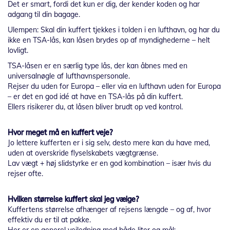
Det er smart, fordi det kun er dig, der kender koden og har
adgang til din bagage.
Ulempen: Skal din kuffert tjekkes i tolden i en lufthavn, og har du
ikke en TSA-lås, kan låsen brydes op af myndighederne – helt
lovligt.
TSA-låsen er en særlig type lås, der kan åbnes med en
universalnøgle af lufthavnspersonale.
Rejser du uden for Europa – eller via en lufthavn uden for Europa
– er det en god idé at have en TSA-lås på din kuffert.
Ellers risikerer du, at låsen bliver brudt op ved kontrol.
Hvor meget må en kuffert veje?
Jo lettere kufferten er i sig selv, desto mere kan du have med,
uden at overskride flyselskabets vægtgrænse.
Lav vægt + høj slidstyrke er en god kombination – især hvis du
rejser ofte.
Hvilken størrelse kuffert skal jeg vælge?
Kuffertens størrelse afhænger af rejsens længde – og af, hvor
effektiv du er til at pakke.