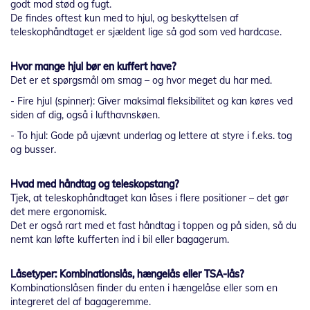
godt mod stød og fugt.
De findes oftest kun med to hjul, og beskyttelsen af
teleskophåndtaget er sjældent lige så god som ved hardcase.
Hvor mange hjul bør en kuffert have?
Det er et spørgsmål om smag – og hvor meget du har med.
- Fire hjul (spinner): Giver maksimal fleksibilitet og kan køres ved
siden af dig, også i lufthavnskøen.
- To hjul: Gode på ujævnt underlag og lettere at styre i f.eks. tog
og busser.
Hvad med håndtag og teleskopstang?
Tjek, at teleskophåndtaget kan låses i flere positioner – det gør
det mere ergonomisk.
Det er også rart med et fast håndtag i toppen og på siden, så du
nemt kan løfte kufferten ind i bil eller bagagerum.
Låsetyper: Kombinationslås, hængelås eller TSA-lås?
Kombinationslåsen finder du enten i hængelåse eller som en
integreret del af bagageremme.