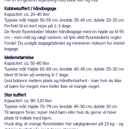
Her er en generel vejledning med både liter og mål:
Kabinekuffert / håndbagage
Kapacitet: ca. 20–40 liter
Typiske mål: Højde 50–55 cm, bredde 35–40 cm, dybde 20–25 cm
Perfekt til en kort rejse på 1–3 dage.
De fleste flyselskaber tillader håndbagage med en højde op til 55
cm – men mål og vægt varierer, så tjek altid flyselskabets regler.
Fordel: Du undgår bagagebåndet og minimerer risikoen for mistet
bagage.
Mellemstørrelse
Kapacitet: ca. 50–80 liter
Typiske mål: Højde 60–69 cm, bredde 40–45 cm, dybde 25–30 cm
Ideel til ferier på omkring 4–7 dage.
God balance mellem plads og håndterbarhed – især hvis du ikke
vil bære for meget, men heller ikke vil mangle noget.
Stor kuffert
Kapacitet: ca. 90–120 liter
Typiske mål: Højde 70–79 cm, bredde 45–50 cm, dybde 30 cm
Til længere ferier, rejser med børn eller hvis du gerne vil have
plads til indkøb med hjem.
Husk dog, at mange flyselskaber har vægtgrænser på 23 kg – og