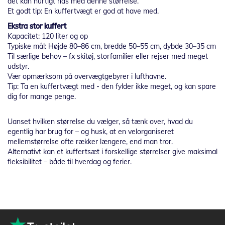
det kan hurtigt nås med denne størrelse.
Et godt tip: En kuffertvægt er god at have med.
Ekstra stor kuffert
Kapacitet: 120 liter og op
Typiske mål: Højde 80–86 cm, bredde 50–55 cm, dybde 30–35 cm
Til særlige behov – fx skitøj, storfamilier eller rejser med meget
udstyr.
Vær opmærksom på overvægtgebyrer i lufthavne.
Tip: Ta en kuffertvægt med - den fylder ikke meget, og kan spare
dig for mange penge.
Uanset hvilken størrelse du vælger, så tænk over, hvad du
egentlig har brug for – og husk, at en velorganiseret
mellemstørrelse ofte rækker længere, end man tror.
Alternativt kan et kuffertsæt i forskellige størrelser give maksimal
fleksibilitet – både til hverdag og ferier.