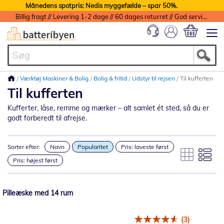
Månedens spotpris: Nedis myggefælde – spar 50%.
Billig fragt // Levering 1-2 dage // 60 dages returret // God service med garanti
Min indkøbs
Værktøj Maskiner & Bolig
Bolig & fritid
Udstyr til rejsen
Til kufferten
Til kufferten
Kufferter, låse, remme og mærker – alt samlet ét sted, så du er
godt forberedt til afrejse.
Sorter efter:
Navn
Popularitet
Pris: laveste først
Pris: højest først
Pilleæske med 14 rum
(3)