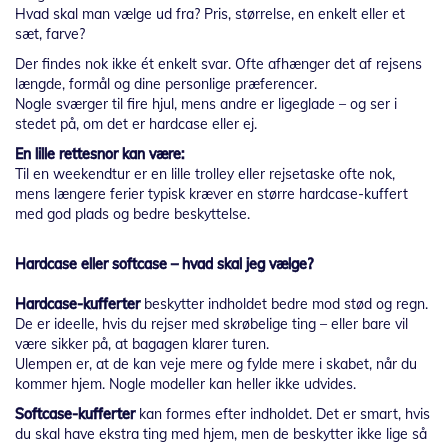
Hvad skal man vælge ud fra? Pris, størrelse, en enkelt eller et
sæt, farve?
Der findes nok ikke ét enkelt svar. Ofte afhænger det af rejsens
længde, formål og dine personlige præferencer.
Nogle sværger til fire hjul, mens andre er ligeglade – og ser i
stedet på, om det er hardcase eller ej.
En lille rettesnor kan være:
Til en weekendtur er en lille trolley eller rejsetaske ofte nok,
mens længere ferier typisk kræver en større hardcase-kuffert
med god plads og bedre beskyttelse.
Hardcase eller softcase – hvad skal jeg vælge?
Hardcase-kufferter
beskytter indholdet bedre mod stød og regn.
De er ideelle, hvis du rejser med skrøbelige ting – eller bare vil
være sikker på, at bagagen klarer turen.
Ulempen er, at de kan veje mere og fylde mere i skabet, når du
kommer hjem. Nogle modeller kan heller ikke udvides.
Softcase-kufferter
kan formes efter indholdet. Det er smart, hvis
du skal have ekstra ting med hjem, men de beskytter ikke lige så