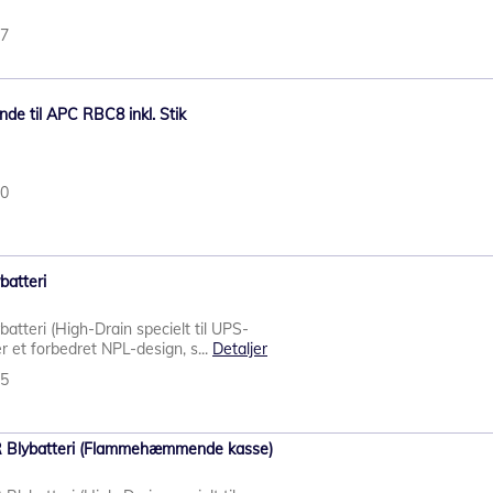
07
nde til APC RBC8 inkl. Stik
00
atteri
teri (High-Drain specielt til UPS-
 et forbedret NPL-design, s...
Detaljer
05
Blybatteri (Flammehæmmende kasse)