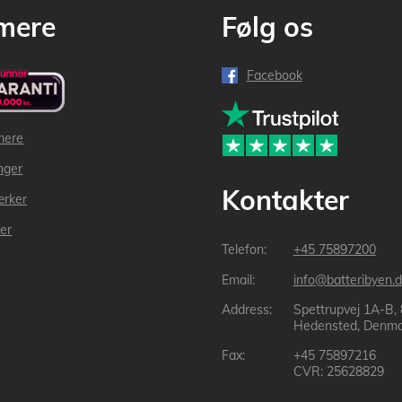
mere
Følg os
Facebook
mere
inger
Kontakter
ærker
der
+45 75897200
info@batteribyen.d
Spettrupvej 1A-B,
Hedensted, Denma
+45 75897216
CVR: 25628829