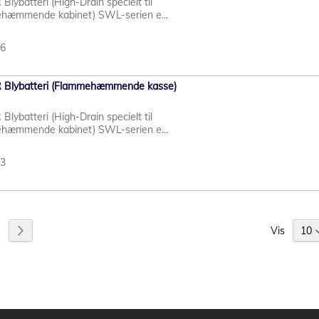
batteri (High-Drain specielt til
hæmmende kabinet) SWL-serien e...
16
Blybatteri (Flammehæmmende kasse)
batteri (High-Drain specielt til
hæmmende kabinet) SWL-serien e...
23
Vis
jeblikket side
de
Side
Videre