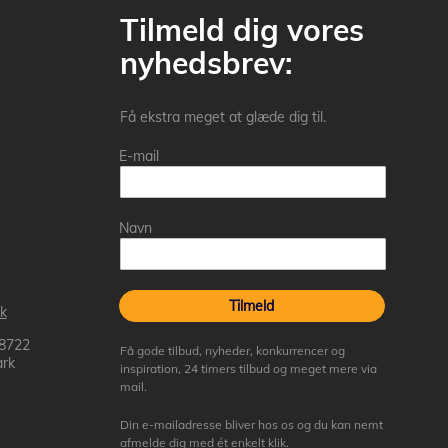
Tilmeld dig vores
nyhedsbrev:
Få ekstra meget at glæde dig til.
E-mail
Navn
Tilmeld
k
 8722
Få gode tilbud, nyheder, konkurrencer og
rk
inspiration, 24 timers tilbud og meget mere via
mail.
Din e-mailadresse bliver hos os og du kan nemt
afmelde dig med ét enkelt klik.