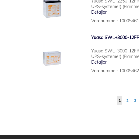
Yuasa SWL+2250-12FR Bly
UPS-systemer) (Flamme
Detaljer
Varenummer: 1000546
Yuasa SWL+3000-12FR 
Yuasa SWL+3000-12FR Bly
UPS-systemer) (Flamme
Detaljer
Varenummer: 1000546
Side
Du læser i ø
Side
Si
1
2
3