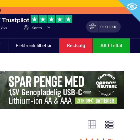
ti
Min indkøbskurv
Lave
0,00 DKK
vice
Konto
om
r
Elektronik tilbehør
Restsalg
Alt til elbil