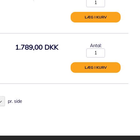
LÆG I KURV
1.789,00 DKK
Antal:
LÆG I KURV
pr. side