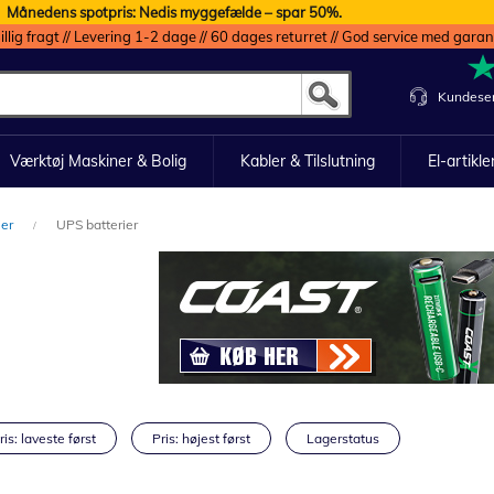
Månedens spotpris: Nedis myggefælde – spar 50%.
illig fragt // Levering 1-2 dage // 60 dages returret // God service med garan
Kundeser
Værktøj Maskiner & Bolig
Kabler & Tilslutning
El-artikle
ier
UPS batterier
ris: laveste først
Pris: højest først
Lagerstatus