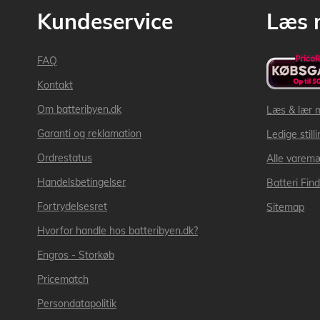
Kundeservice
Læs 
FAQ
Kontakt
Om batteribyen.dk
Læs & lær 
Garanti og reklamation
Ledige still
Ordrestatus
Alle varem
Handelsbetingelser
Batteri Fin
Fortrydelsesret
Sitemap
Hvorfor handle hos batteribyen.dk?
Engros - Storkøb
Pricematch
Persondatapolitik