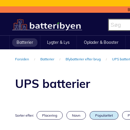
B
Skip
to
Content
Batterier
Lygter & Lys
Oplader & Booster
Forsiden
Batterier
Blybatterier efter brug
UPS batter
UPS batterier
Sorter efter:
Placering
Navn
Popularitet
P