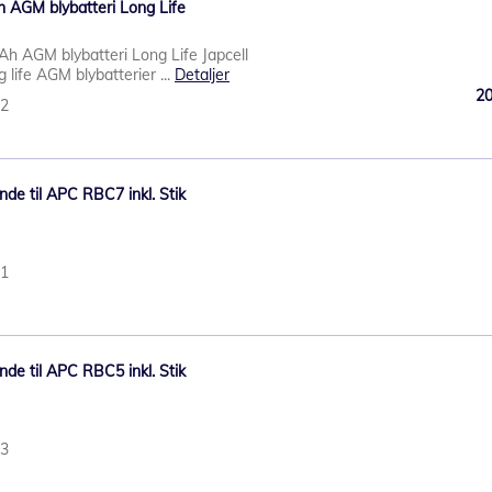
h AGM blybatteri Long Life
Ah AGM blybatteri Long Life Japcell
 life AGM blybatterier ...
Detaljer
2
62
nde til APC RBC7 inkl. Stik
01
nde til APC RBC5 inkl. Stik
03